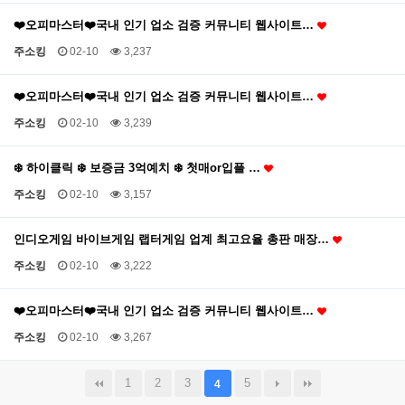
❤️오피마스터❤️국내 인기 업소 검증 커뮤니티 웹사이트…
주소킹
02-10
3,237
❤️오피마스터❤️국내 인기 업소 검증 커뮤니티 웹사이트…
주소킹
02-10
3,239
❄️ 하이클릭 ❄️ 보증금 3억예치 ❄️ 첫매or입플 …
주소킹
02-10
3,157
인디오게임 바이브게임 랩터게임 업계 최고요율 총판 매장…
주소킹
02-10
3,222
❤️오피마스터❤️국내 인기 업소 검증 커뮤니티 웹사이트…
주소킹
02-10
3,267
1
2
3
5
4