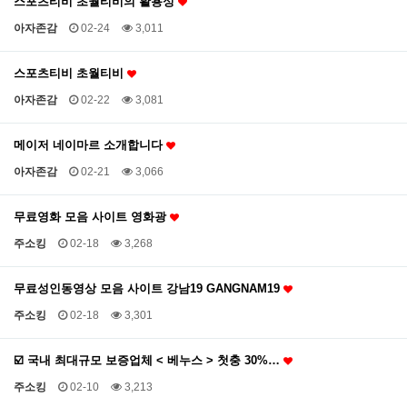
스포츠티비 초월티비의 활용성
아자존감
02-24
3,011
스포츠티비 초월티비
아자존감
02-22
3,081
메이저 네이마르 소개합니다
아자존감
02-21
3,066
무료영화 모음 사이트 영화광
주소킹
02-18
3,268
무료성인동영상 모음 사이트 강남19 GANGNAM19
주소킹
02-18
3,301
☑️ 국내 최대규모 보증업체 < 베누스 > 첫충 30%…
주소킹
02-10
3,213