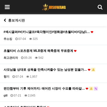
홍보게시판
#섹시골퍼#비키니골프#육각형미인#영화광#초월티비#강남1…
주소킹
07-04
325
초월티비 스포츠중계 MLB중계 해축중계 무료중계
최고관리자
05-26
542
사모님들 상대로 성욕을 만족시켜줄수 있는 남성분 없을가…
향기
07-24
1,957
편안함부터 기후 제어까지: 에어컨 시장이 수요를 따라갈…
gill
07-21
2,045