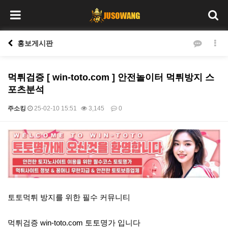
홍보게시판
먹튀검증 [ win-toto.com ] 안전놀이터 먹튀방지 스
포츠분석
주소킹
25-02-10 15:51
3,145
0
본문
토토먹튀 방지를 위한 필수 커뮤니티
먹튀검증 win-toto.com 토토명가 입니다