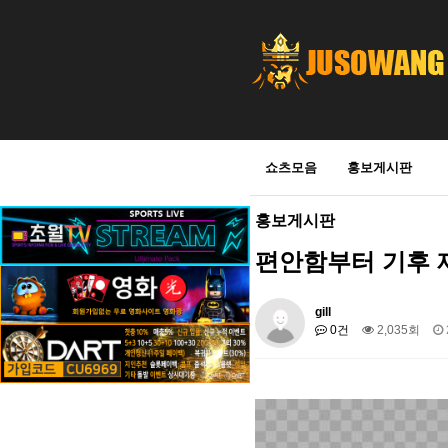
쇼츠모음
홍보게시판
홍보게시판
편안함부터 기후 
gill
0건
2,035회